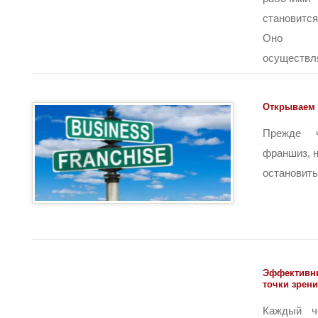
становитс
Оно да
осуществлят
Открываем 
Прежде 
франшиз, н
остановитьс
Эффективны
точки зрен
Каждый ч