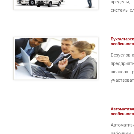
пределы,
системы сле
Бухгалтерск
особенност
Безусло
предприят
нюансах 
участвовать
Автоматиза
особенност
Автомати
рабочими 