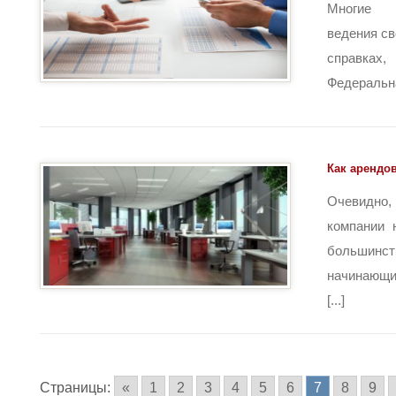
Многие 
ведения св
справках
Федеральна
Как арендо
Очевидно,
компании 
большин
начинающи
[...]
Страницы:
«
1
2
3
4
5
6
7
8
9