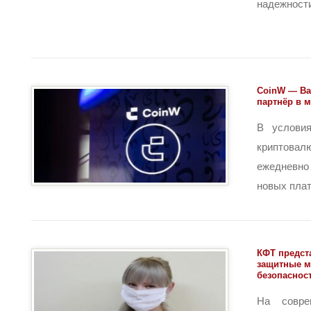
надежности 
CoinW — Ва
партнёр в 
В условия
криптов
ежедневн
новых плат
КФТ предст
защитные м
безопаснос
На совре