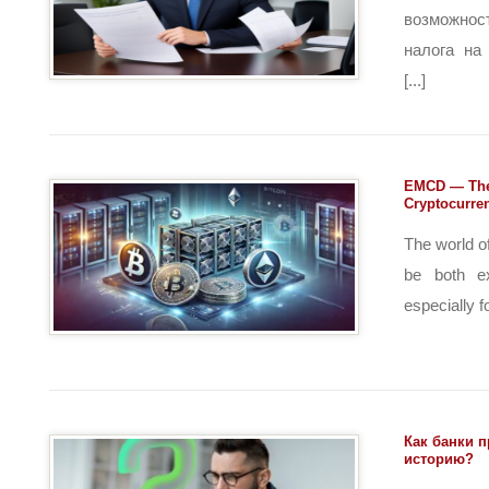
возможно
налога на
[...]
EMCD — The 
Cryptocurre
The world o
be both ex
especially f
Как банки 
историю?