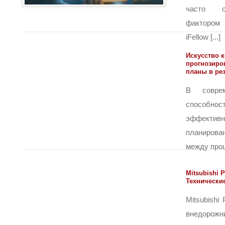
часто с
фактором
iFellow [...]
Искусство 
прогнозиро
планы в ре
В соврем
способ
эффектив
планирова
между процв
Mitsubishi 
Технически
Mitsubishi
внедорожн