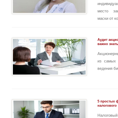
индивиду
место за
маски от ко
Аудит акци
важно знат
Акционерн
из самых 
ведения биз
5 простых 
налогового
Налоговый