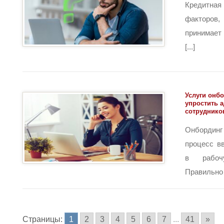
Кредитна
факторов,
принимает
[...]
Услуги онбо
упростить 
сотруднико
Онбордин
процесс в
в рабоч
Правильно 
Страницы:
1
2
3
4
5
6
7
...
41
»