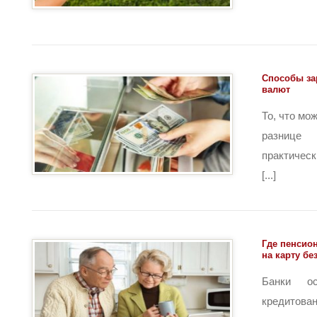
Способы за
валют
То, что мо
разнице
практичес
[...]
Где пенсион
на карту бе
Банки ос
кредито