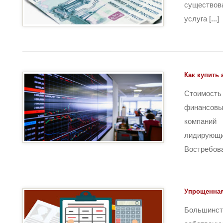
существов
услуга [...]
Как купить 
Стоимос
финансовы
компани
лидиру
Востребован
Упрощенная
Большинс