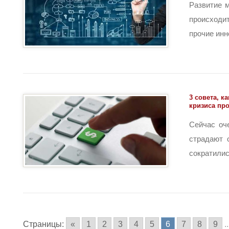
Развитие 
происходи
прочие инно
3 совета, к
кризиса пр
Сейчас оч
страдают 
сократились
Страницы:
«
1
2
3
4
5
6
7
8
9
..