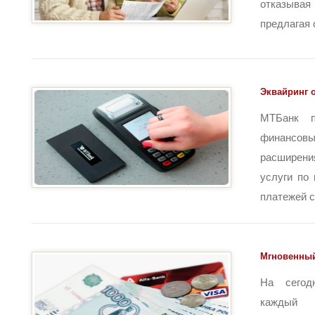
отказыва
предлагая о
Эквайринг 
МТБанк п
финансо
расширени
услуги по
платежей с [
Мгновенный 
На сегод
каждый