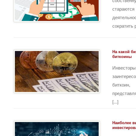
собстве
стараются
деятель
сократить р
На какой б
биткоины
Инвес
заинтере
биткоин
представля
[...]
Наиболее в
инвестиров