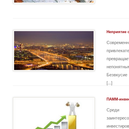
Неприятие 
Соврем
привле
превраща
непонятны
Безвкусие
[...]
ПАММ-инве
Среди 
заинтере
инвестир