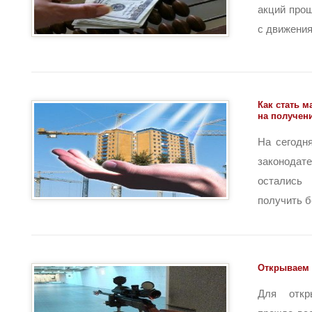
акций про
с движения 
Как стать 
на получен
На сегодн
законода
остались 
получить бе
Открываем 
Для откр