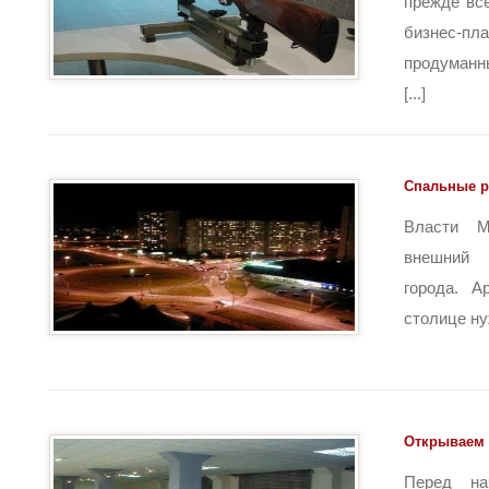
прежде вс
бизнес
продуманн
[...]
Спальные 
Власти М
внешний 
города. А
столице нуж
Открываем 
Перед на