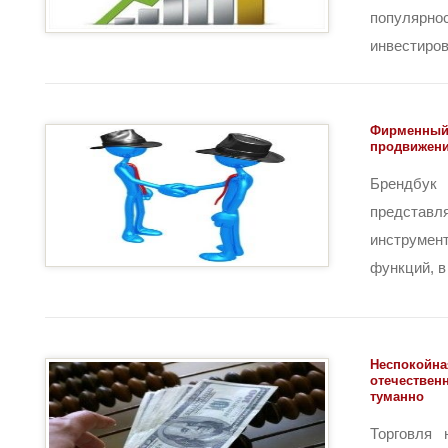
популярн
инвестирова
Фирменный 
продвижен
Брендбук
представл
инструмен
функций, в 
Неспокойна
отечествен
туманно
Торговля 