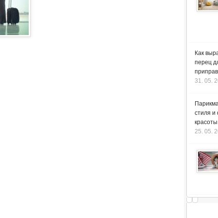
Как выр
перец д
приправ
31. 05. 
Парикма
стиля и
красоты
25. 05. 