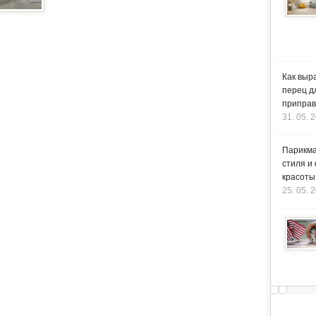
Как выр
перец д
приправ
31. 05. 
Парикма
стиля и
красоты
25. 05. 