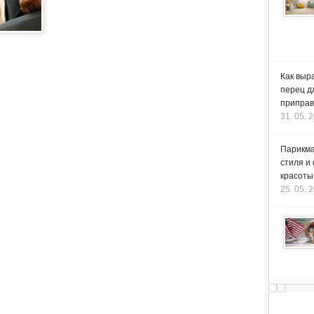
Как выр
перец д
приправ
31. 05. 
Парикма
стиля и
красоты
25. 05. 