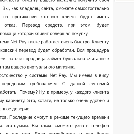
и. Вы, как владелец сайта, сможете самостоятельно
, на протяжении которого клиент будет иметь
й отказ. Перевод средств, при этом, будет
 помощи которой клиент совершал покупку.
ема Net Pay также работает очень быстро. Клиенту
нковский перевод будет обработан. Вся процедура
теля на счет продавца займет буквально считанные
ентам вашего виртуального магазина.
остоинство у системы Net Pay. Мы имеем в виду
 передовым требованиям. С данной системой
ботать. Почему? Ну, к примеру, у каждого клиента
у кабинету. Это, кстати, не только очень удобно и
енное доверие.
тов. Последние смогут в режиме текущего времени
же его суммы. Вы также сможете узнать телефон
ги, и его имя. Если потребуется, у вас будет