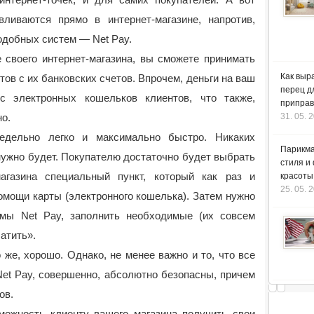
ливаются прямо в интернет-магазине, напротив,
одобных систем — Net Pay.
 своего интернет-магазина, вы сможете принимать
Как выр
тов с их банковских счетов. Впрочем, деньги на ваш
перец д
с электронных кошельков клиентов, что также,
приправ
но.
31. 05. 
едельно легко и максимально быстро. Никаких
Парикма
нужно будет. Покупателю достаточно будет выбрать
стиля и
агазина специальный пункт, который как раз и
красоты
25. 05. 
омощи карты (электронного кошелька). Затем нужно
емы Net Pay, заполнить необходимые (их совсем
атить».
о же, хорошо. Однако, не менее важно и то, что все
et Pay, совершенно, абсолютно безопасны, причем
ов.
зможность клиенту вашего магазина получить свои