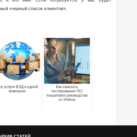
мый «черный список клиентов».
се услуги ВЭД в одной
Как заказать
компании
тестирование ПО:
пошаговое руководство
от iFellow
АРХИВ СТАТЕЙ