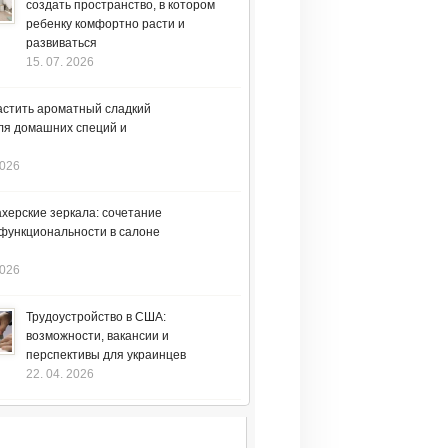
создать пространство, в котором
ребенку комфортно расти и
развиваться
15. 07. 2026
астить ароматный сладкий
ля домашних специй и
2026
херские зеркала: сочетание
 функциональности в салоне
2026
Трудоустройство в США:
возможности, вакансии и
перспективы для украинцев
22. 04. 2026