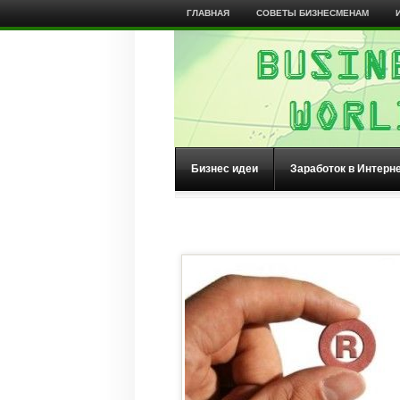
ГЛАВНАЯ
СОВЕТЫ БИЗНЕСМЕНАМ
Бизнес идеи
Заработок в Интерн