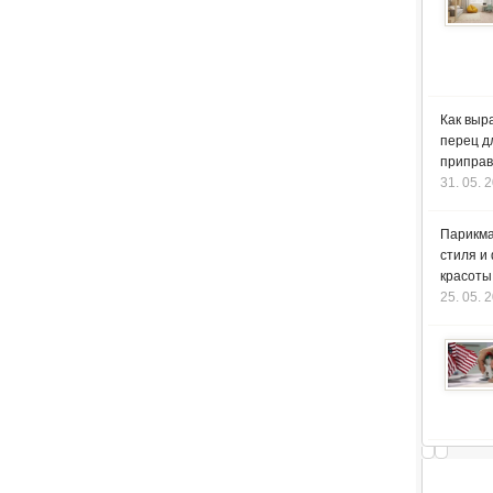
Как выр
перец д
приправ
31. 05. 
Парикма
стиля и
красоты
25. 05. 