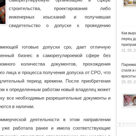
строительства, проектирования либо
инженерных изысканий и получившая
свидетельство о допуске к проведению
Как выр
перец д
приправ
меющей готовые допуски сро, дает отличную
31. 05. 
венный бизнес в саморегулироемой сфере без
омного количества документов, прохождения
Парикма
стиля и
го лица и процесса получения допуска от СРО, что
красоты
длительный период времени. После приобретения
25. 05. 
ком к определенным работам новый владелец может
льку все необходимые разрешительные документы и
ются в наличии.
ммерческой деятельности в этом направлении
я уже работала ранее и имела соответствующие