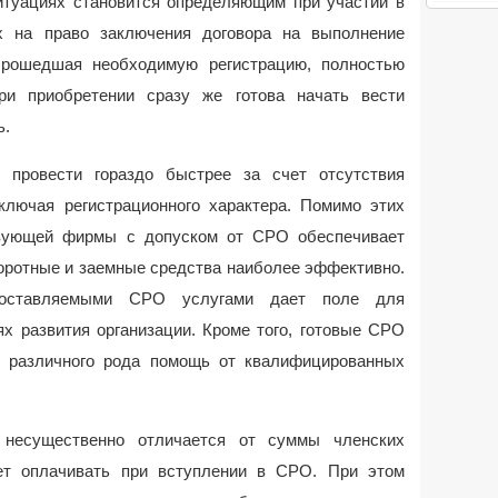
ситуациях становится определяющим при участии в
х на право заключения договора на выполнение
Прошедшая необходимую регистрацию, полностью
и приобретении сразу же готова начать вести
ь.
 провести гораздо быстрее за счет отсутствия
включая регистрационного характера. Помимо этих
твующей фирмы с допуском от СРО обеспечивает
оротные и заемные средства наиболее эффективно.
едоставляемыми СРО услугами дает поле для
х развития организации. Кроме того, готовые СРО
ь различного рода помощь от квалифицированных
и несущественно отличается от суммы членских
ет оплачивать при вступлении в СРО. При этом