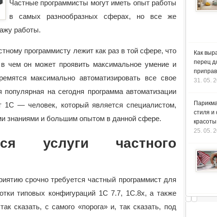
Частные программисты могут иметь опыт работы
в самых разнообразных сферах, но все же
тажу работы.
тному программисту лежит как раз в той сфере, что
Как выр
перец д
, в чем он может проявить максимальное умение и
приправ
ремятся максимально автоматизировать все свое
31. 05. 
я популярная на сегодня программа автоматизации
Парикма
т 1С — человек, который является специалистом,
стиля и
и знаниями и большим опытом в данной сфере.
красоты
25. 05. 
тся услуги частного
приятию срочно требуется частный программист для
отки типовых конфигураций 1С 7.7, 1С.8х, а также
ак сказать, с самого «порога» и, так сказать, под