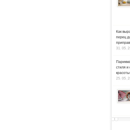
Как выр
перец д
приправ
31. 05. 
Парикма
стиля и
красоты
25. 05. 