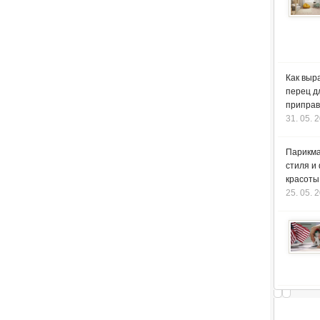
Как выр
перец д
приправ
31. 05. 
Парикма
стиля и
красоты
25. 05. 