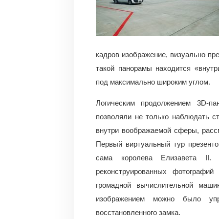
кадров изображение, визуально пр
такой панорамы находится «внутр
под максимально широким углом.
Логическим продолжением 3D-па
позволяли не только наблюдать ст
внутри воображаемой сферы, расс
Первый виртуальный тур презенто
сама королева Елизавета II.
реконструированных фотографий
громадной вычислительной маши
изображением можно было упр
восстановленного замка.