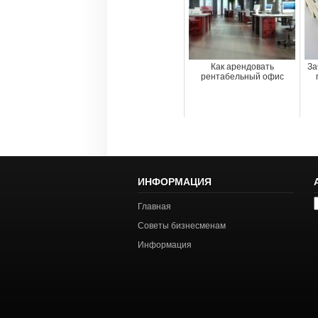
Как арендовать
За
рентабельный офис
ИНФОРМАЦИЯ
А
Главная
с
Советы бизнесменам
Информация