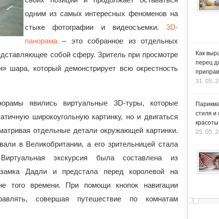
одним из самых интересных феноменов на
стыке фотографии и видеосъемки.
3D-
панорама
– это собранное из отдельных
Как выр
едставляющее собой сферу. Зритель при просмотре
перец д
и» шара, который демонстрирует всю окрестность
приправ
31. 05. 
норамы явились виртуальные 3D-туры, которые
Парикма
стиля и
атичную широкоугольную картинку, но и двигаться
красоты
матривая отдельные детали окружающей картинки.
25. 05. 
вали в Великобритании, а его зрительницей стала
 Виртуальная экскурсия была составлена из
 замка Дадли и предстала перед королевой на
не того времени. При помощи кнопок навигации
авлять, совершая путешествие по комнатам