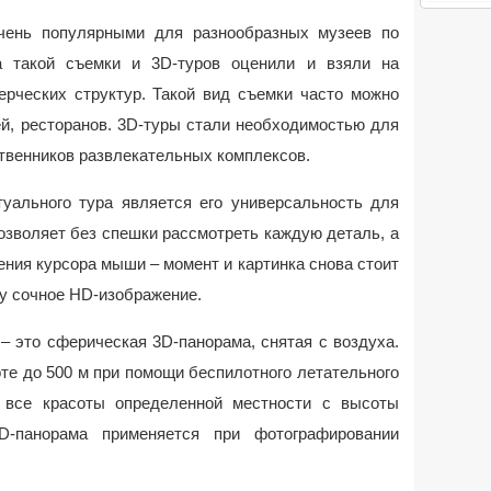
чень популярными для разнообразных музеев по
а такой съемки и 3D-туров оценили и взяли на
ерческих структур. Такой вид съемки часто можно
ей, ресторанов. 3D-туры стали необходимостью для
ственников развлекательных комплексов.
ального тура является его универсальность для
озволяет без спешки рассмотреть каждую деталь, а
ения курсора мыши – момент и картинка снова стоит
ру сочное HD-изображение.
– это сферическая 3D-панорама, снятая с воздуха.
те до 500 м при помощи беспилотного летательного
ь все красоты определенной местности с высоты
3D-панорама применяется при фотографировании