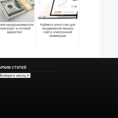
чем предприниматели
Наймите агентство для
переходят в сетевой
продвижения вашего
маркетинг
сайта электронной
коммерции
АРХИВ СТАТЕЙ
рхив
татей