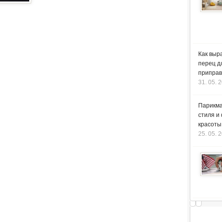
Как выр
перец д
приправ
31. 05. 
Парикма
стиля и
красоты
25. 05. 