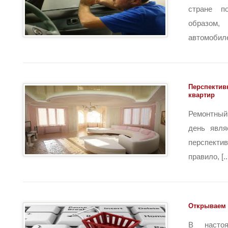
стране по
образо
автомобиле
Перспектив
квартир
Ремонтный
день явля
перспекти
правило, [..
Открываем 
В насто