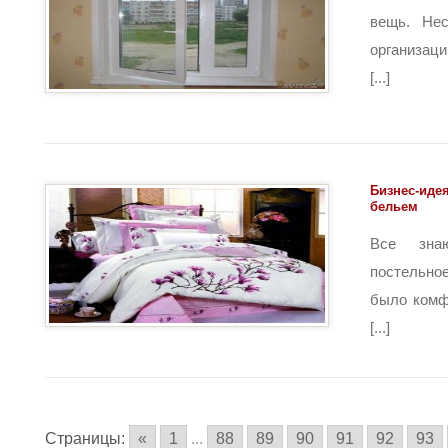
вещь. Нес
организаци
[...]
Бизнес-иде
бельем
Все зна
постельное
было комф
[...]
Страницы:
«
1
...
88
89
90
91
92
93