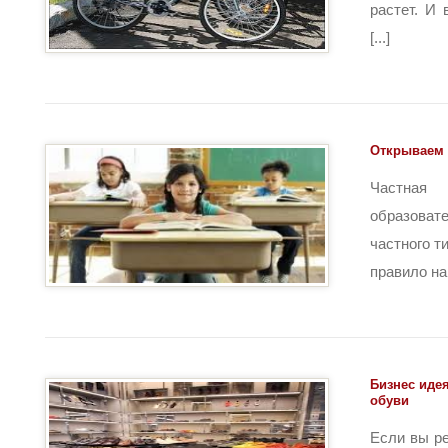
растет. И
[...]
Открываем 
Частн
образов
частного т
правило нам
Бизнес идея
обуви
Если вы р