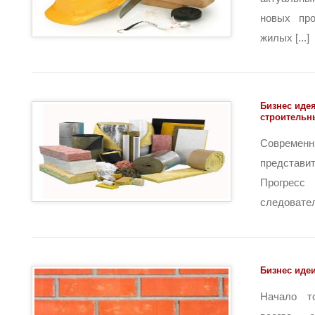
новых пр
жилых [...]
Бизнес иде
строительн
Совреме
представи
Прогресс
следователь
Бизнес иде
Начало т