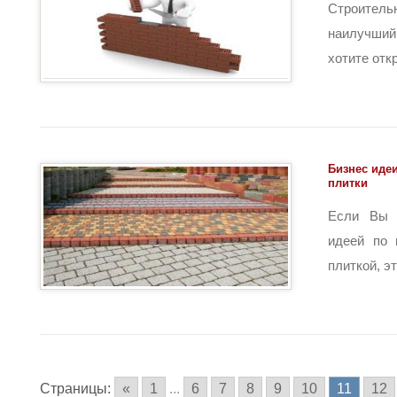
Строите
наилучший 
хотите откр
Бизнес иде
плитки
Если Вы 
идеей по 
плиткой, эт
Страницы:
«
1
...
6
7
8
9
10
11
12