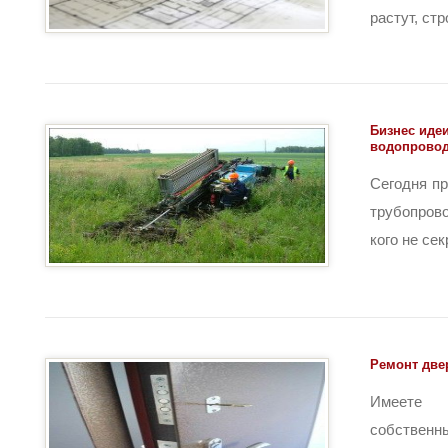
растут, стр
Бизнес иде
водопрово
Сегодня п
трубопров
кого не сек
Ремонт двер
Имеете
собстве