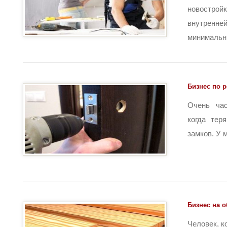
новострой
внутренн
минимальны
Бизнес по 
Очень час
когда тер
замков. У м
Бизнес на 
Человек, к