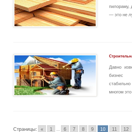
пилораму, 
— это не лу
Строительн
Давно изв
бизнес 
стабильн
многом это 
Страницы:
«
1
...
6
7
8
9
10
11
12