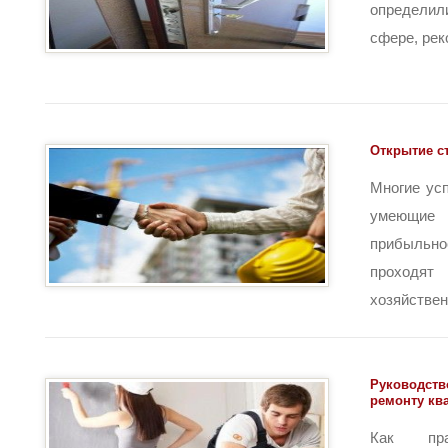
определи
сфере, рек
Открытие с
Многие ус
умеющи
прибыльно
проходя
хозяйственн
Руководств
ремонту кв
Как пр