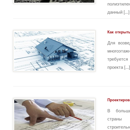
полиэтиле
данный [...]
Как открыть
Для возве
многоэтажн
требуетс
проекта [...]
Проектиров
В больши
страны
строитель