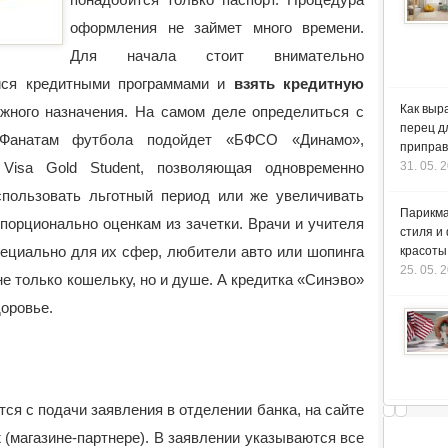
оформления не займет много времени.
Для начала стоит внимательно
ися кредитными программами и
взять кредитную
Как выр
 нужного назначения. На самом деле определиться с
перец д
. Фанатам футбола подойдет «БФСО «Динамо»,
приправ
 Visa Gold Student, позволяющая одновременно
31. 05. 
спользовать льготный период или же увеличивать
Парикма
порционально оценкам из зачетки. Врачи и учителя
стиля и
ециально для их сфер, любители авто или шопинга
красоты
25. 05. 
не только кошельку, но и душе. А кредитка «Синэво»
доровье.
я с подачи заявления в отделении банка, на сайте
 (магазине-партнере). В заявлении указываются все