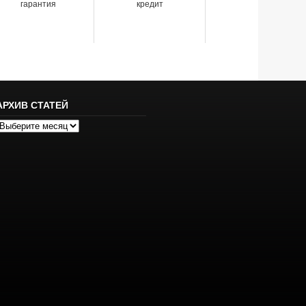
гарантия
кредит
АРХИВ СТАТЕЙ
рхив
татей