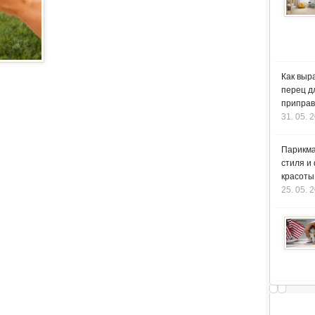
Как выр
перец д
приправ
31. 05. 
Парикма
стиля и
красоты
25. 05. 