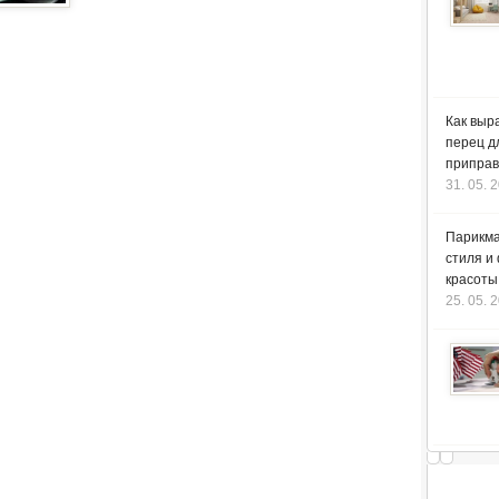
Как выр
перец д
приправ
31. 05. 
Парикма
стиля и
красоты
25. 05. 