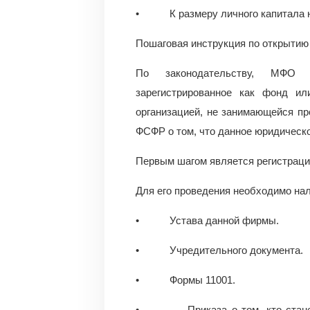
• К размеру личного капитала не
Пошаговая инструкция по открытию
По законодательству, МФО
зарегистрированное как фонд и
организацией, не занимающейся п
ФСФР о том, что данное юридическо
Первым шагом является регистраци
Для его проведения необходимо на
• Устава данной фирмы.
• Учредительного документа.
• Формы 11001.
• Приказа о том, кто станет Г