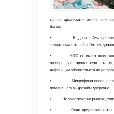
Данная организация имеет нескольк
банка:
• Выдача займа производится
территории которой работает данна
• МФО не имеет возможности с
оговоренную процентную ставку
дефиниции обязательств по договор
• Микрофинансовая организац
погасившего микрозайм досрочно.
• Не участвует на рынках, связ
• Когда предоставляется микр