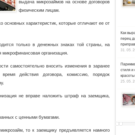
выдача микрозаймов на основе договоров
физическим лицам.
о основных характеристик, которые отличают ее от
Как выр
перец д
 только в денежных знаках той страны, на
приправ
31. 05. 
я микрофинансовая организация.
Парикма
амостоятельно вносить изменения в заранее
стиля и
, время действия договора, комиссию, порядок
красоты
25. 05. 
у.
ия не вправе наложить штраф на заемщика,
анных с ценными бумагами.
озайм, то к заемщику предъявляется намного