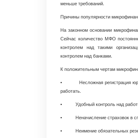
меньше требований.
Причины популярности микрофинан
На законном основании микрофинан
Сейчас количество МФО постоянно
контролем над такими организа
контролем над банками.
К положительным чертам микрофина
• Несложная регистрация юр. ли
работать.
• Удобный контроль над работой
• Неначисление страховок в сп
• Неимение обязательных резерв