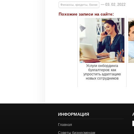
— 03. 02. 2022
Финансы, кредиты, банки
Похожие записи на сайте:
Услуги онбординга
бухгалтеров: как
упростить адаптацию
новых сотрудников
ИНФОРМАЦИЯ
А
Главная
с
Советы бизнесменам