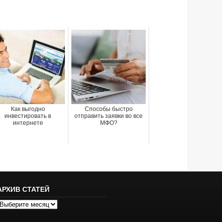
Как выгодно
Способы быстро
инвестировать в
отправить заявки во все
интернете
МФО?
АРХИВ СТАТЕЙ
рхив
татей