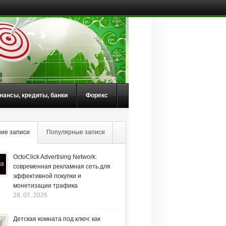
нансы, кредиты, банки
Форекс
ие записи
Популярные записи
OctoClick Advertising Network:
современная рекламная сеть для
эффективной покупки и
монетизации трафика
28. 07. 2026
Детская комната под ключ: как