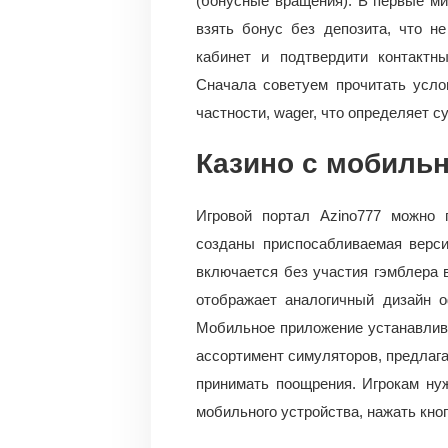
(бонусные вращения). В первые ми
взять бонус без депозита, что н
кабинет и подтвердити контактн
Сначала советуем прочитать усло
частности, wager, что определяет 
Казино с мобильн
Игровой портал Azino777 можно 
созданы приспосабливаемая верси
включается без участия гэмблера 
отображает аналогичный дизайн 
Мобильное приложение устанавлива
ассортимент симуляторов, предлага
принимать поощрения. Игрокам ну
мобильного устройства, нажать кноп