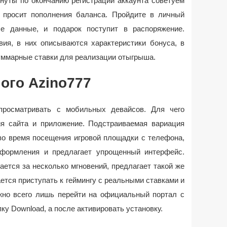
нуты по окончанию регистрации аккаунта советуем
е просит пополнения баланса. Пройдите в личный
ые данные, и подарок поступит в распоряжение.
вия, в них описываются характеристики бонуса, в
суммарные ставки для реализации отыгрыша.
ого Azino777
просматривать с мобильных девайсов. Для чего
я сайта и приложение. Подстраиваемая вариация
во время посещения игровой площадки с телефона,
оформления и предлагает упрощенный интерфейс.
ется за несколько мгновений, предлагает такой же
ется приступать к геймингу с реальными ставками и
жно всего лишь перейти на официальный портал с
ку Download, а после активировать установку.