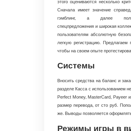
этого оцениваются несколько крит
Сначала имеет значение справед
гэмблинг, а далее поле
спецпредложения и широкая коллек
пользователям абсолютную безоп
легкую регистрацию. Предлагаем
чтобы на своем опыте протестирова
Системы
Вносить средства на баланс и зак
разделе Касса с использованием не
Perfect Money, MasterCard, Payeer
размер перевода, от сто руб. Попо
же. Выводы позволяется оформлят
Режимы игры в в