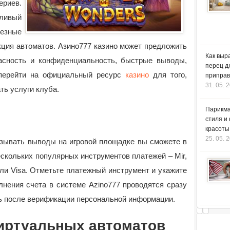
ериев.
ливый
зные
ция автоматов. Азино777 казино может предложить
Как выр
асность и конфиденциальность, быстрые выводы,
перец д
 перейти на официальный ресурс
казино
для того,
приправ
31. 05. 
ть услуги клуба.
Парикма
стиля и
красоты
25. 05. 
азывать выводы на игровой площадке вы сможете в
скольких популярных инструментов платежей – Mir,
 или Visa. Отметьте платежный инструмент и укажите
лнения счета в системе Azino777 проводятся сразу
ь после верификации персональной информации.
иртуальных автоматов