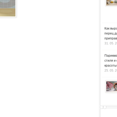
Как выр
перец д
приправ
31. 05. 
Парикма
стиля и
красоты
25. 05. 