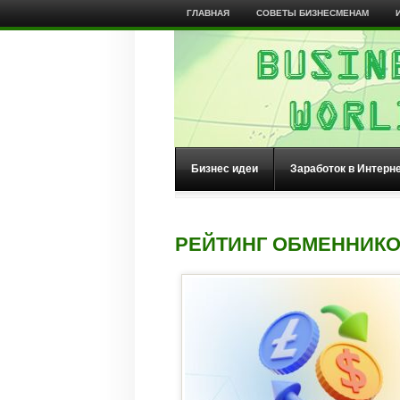
ГЛАВНАЯ
СОВЕТЫ БИЗНЕСМЕНАМ
Бизнес идеи
Заработок в Интерн
РЕЙТИНГ ОБМЕННИК