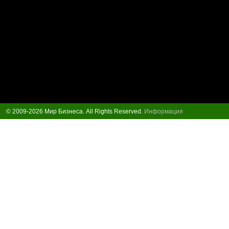
© 2009-2026 Мир Бизнеса. All Rights Reserved.
Информация