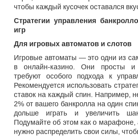
чтобы каждый кусочек оставался вку
Стратегии управления банкролл
игр
Для игровых автоматов и слотов
Игровые автоматы — это одни из са
в онлайн-казино. Они просты и 
требуют особого подхода к управ
Рекомендуется использовать страт
ставок на каждый спин. Например, н
2% от вашего банкролла на один спи
дольше играть и увеличить ша
Подумайте об этом как о марафоне, 
нужно распределить свои силы, чтоб