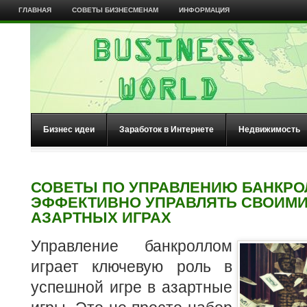
ГЛАВНАЯ
СОВЕТЫ БИЗНЕСМЕНАМ
ИНФОРМАЦИЯ
Бизнес идеи
Заработок в Интернете
Недвижимость
СОВЕТЫ ПО УПРАВЛЕНИЮ БАНКРО
ЭФФЕКТИВНО УПРАВЛЯТЬ СВОИМИ
АЗАРТНЫХ ИГРАХ
Управление банкроллом
играет ключевую роль в
успешной игре в азартные