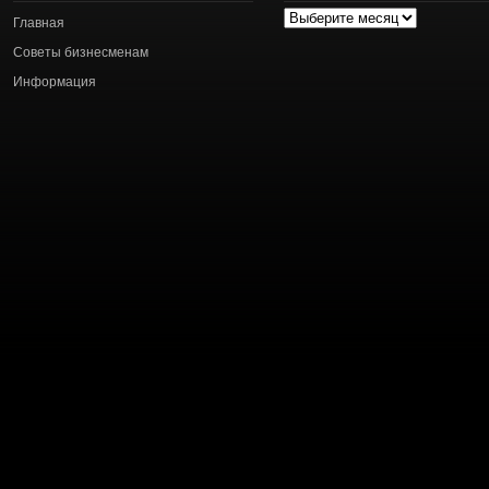
Архив
Главная
статей
Советы бизнесменам
Информация