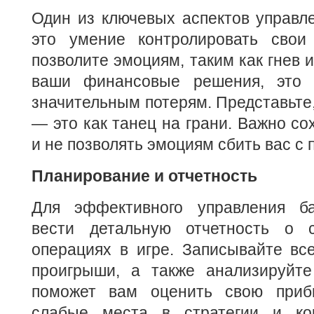
Один из ключевых аспектов управл
это умение контролировать свои
позволите эмоциям, таким как гнев и
ваши финансовые решения, это 
значительным потерям. Представьте,
— это как танец на грани. Важно со
и не позволять эмоциям сбить вас с 
Планирование и отчетность
Для эффективного управления ба
вести детальную отчетность о 
операциях в игре. Записывайте вс
проигрыши, а также анализируйте
поможет вам оценить свою прибы
слабые места в стратегии и кор