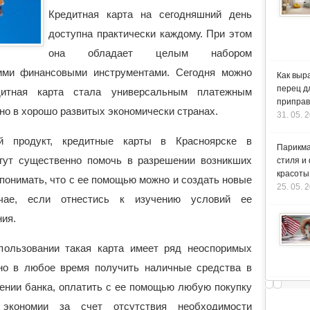
Кредитная карта на сегодняшний день
доступна практически каждому. При этом
она обладает целым набором
ими финансовыми инструментами. Сегодня можно
Как выр
перец д
дитная карта стала универсальным платежным
приправ
но в хорошо развитых экономически странах.
31. 05. 
й продукт, кредитные карты в Красноярске в
Парикма
гут существенно помочь в разрешении возникших
стиля и
красоты
понимать, что с ее помощью можно и создать новые
25. 05. 
чае, если отнестись к изучению условий ее
ния.
пользовании такая карта имеет ряд неоспоримых
о в любое время получить наличные средства в
ении банка, оплатить с ее помощью любую покупку
экономии за счет отсутствия необходимости