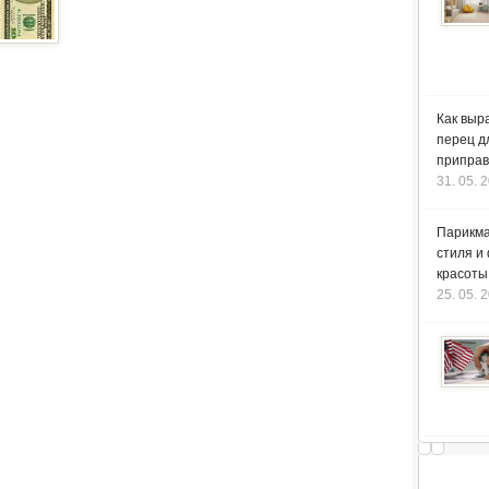
Как выр
перец д
приправ
31. 05. 
Парикма
стиля и
красоты
25. 05. 