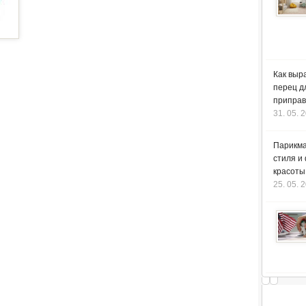
Как выр
перец д
приправ
31. 05. 
Парикма
стиля и
красоты
25. 05. 