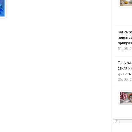
Как выр
перец д
приправ
31. 05. 
Парикма
стиля и
красоты
25. 05. 