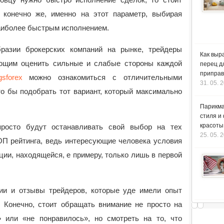
, конечно же, именно на этот параметр, выбирая
наиболее быстрым исполнением.
разии брокерских компаний на рынке, трейдеры
Как выр
яющим оценить сильные и слабые стороны каждой
перец д
приправ
gsforex
можно ознакомиться с отличительными
31. 05. 
то бы подобрать тот вариант, который максимально
Парикма
стиля и
красоты
просто будут останавливать свой выбор на тех
25. 05. 
ОП рейтинга, ведь интересующие человека условия
ции, находящейся, е примеру, только лишь в первой
ии и отзывы трейдеров, которые уде имели опыт
 Конечно, стоит обращать внимание не просто на
 или «не понравилось», но смотреть на то, что