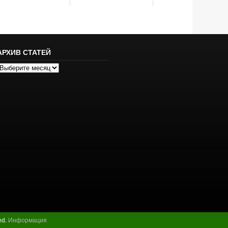
АРХИВ СТАТЕЙ
рхив
татей
ed.
Информация