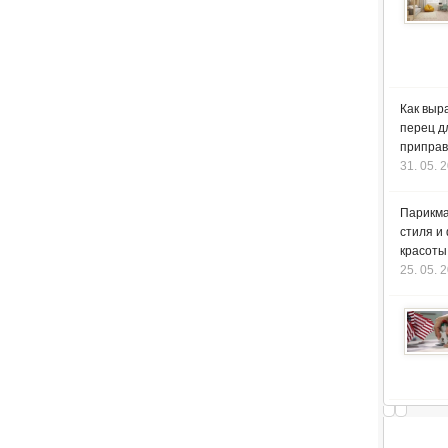
Как выр
перец д
приправ
31. 05. 
Парикма
стиля и
красоты
25. 05. 