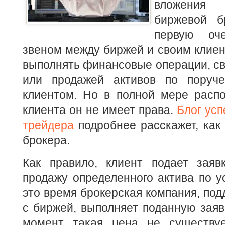
вложения
биржевой б
первую оч
звеном между биржей и своим клие
выполнять финансовые операции, св
или продажей активов по поруче
клиентом. Но в полной мере распо
клиента он не имеет права.
Блог усп
трейдера
подробнее расскажет, как
брокера.
Как правило, клиент подает заяв
продажу определенного актива по у
это время брокерская компания, по
с биржей, выполняет поданную заяв
момент такая цена не существуе