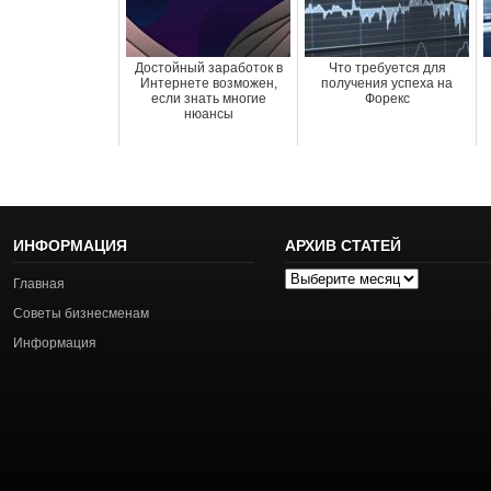
Достойный заработок в
Что требуется для
Интернете возможен,
получения успеха на
если знать многие
Форекс
нюансы
ИНФОРМАЦИЯ
АРХИВ СТАТЕЙ
Архив
Главная
статей
Советы бизнесменам
Информация