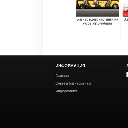
Бизнес идеи: картинки на
Ав
кузов автомобиля
ИНФОРМАЦИЯ
А
Главная
с
Советы бизнесменам
Информация