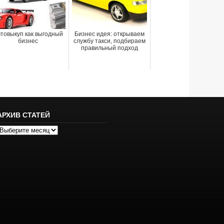
товыкуп как выгодный
Бизнес идея: открываем
бизнес
службу такси, подбираем
правильный подход
АРХИВ СТАТЕЙ
рхив
татей