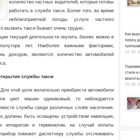
количество частных водителей, которые готовы
работать в службе такси. Более того, во время
неблагоприятной погоды услуги частного
то вызвать такси бывает очень трудно.
Как выр
ации текущей деятельности окупить бизнес можно в
перец д
полутора лет. Наиболее важными факторами,
приправ
31. 05. 
нь доходов, являются: количество автомобилей
са.
Парикма
стиля и
открытия службы такси
красоты
25. 05. 
. Для этой цели желательно приобрести автомобили
сли цвет машин одинаковый, то наблюдается
емости службы среди различных слоёв населения.
о должны быть оснащены устройством навигации,
вым аппаратом и терминалом, на случай оплаты
 прибор поможет диспетчеру службы отслеживать