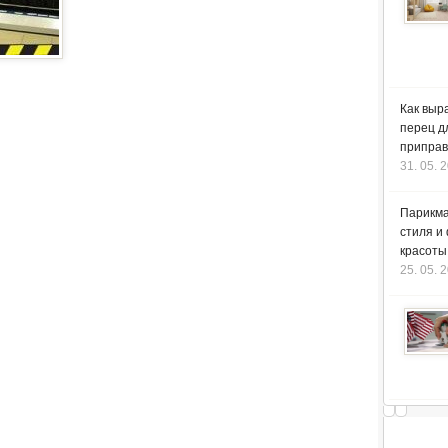
Как выр
перец д
приправ
31. 05. 
Парикма
стиля и
красоты
25. 05. 