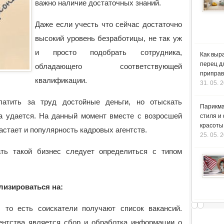
важно наличие достаточных знаний.
Даже если учесть что сейчас достаточно
высокий уровень безработицы, не так уж
и просто подобрать сотрудника,
Как выр
перец д
обладающего соответствующей
приправ
квалификации.
31. 05. 
латить за труд достойные деньги, но отыскать
Парикма
а удается. На данный момент вместе с возросшей
стиля и
красоты
астает и популярность кадровых агентств.
25. 05. 
ть такой бизнес следует определиться с типом
лизироваться на:
 то есть соискатели получают список вакансий.
гентства является сбор и обработка информации о