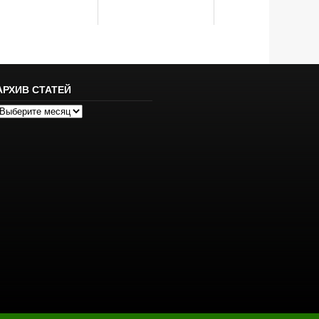
АРХИВ СТАТЕЙ
рхив
татей