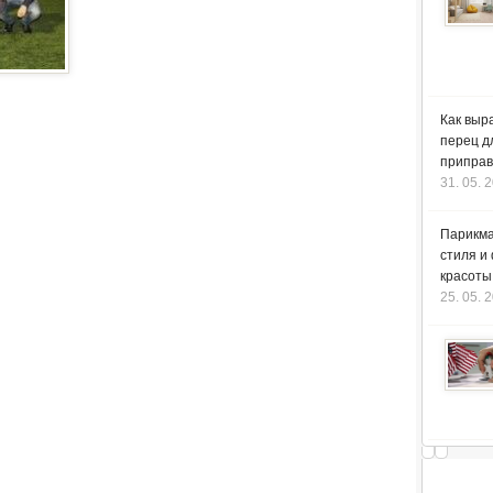
Как выр
перец д
приправ
31. 05. 
Парикма
стиля и
красоты
25. 05. 