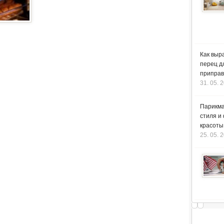
Как выр
перец д
приправ
31. 05. 
Парикма
стиля и
красоты
25. 05. 