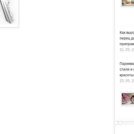
Как выр
перец д
приправ
31. 05. 
Парикма
стиля и
красоты
25. 05. 