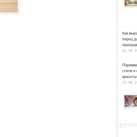
Как выр
перец д
приправ
31. 05. 
Парикма
стиля и
красоты
25. 05. 