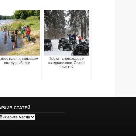
знес идея: открываем
Прокат снегоходов и
школу рыбалки
квадрациклов. С чего
начать?
АРХИВ СТАТЕЙ
рхив
татей