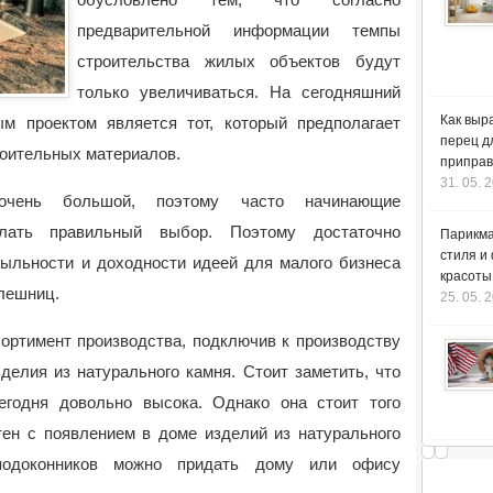
предварительной информации темпы
строительства жилых объектов будут
только увеличиваться.
На сегодняшний
Как выр
м проектом является тот, который предполагает
перец д
роительных материалов.
приправ
31. 05. 
 очень большой, поэтому часто начинающие
лать правильный выбор. Поэтому достаточно
Парикма
стиля и
быльности и доходности идеей для малого бизнеса
красоты
лешниц.
25. 05. 
ортимент производства, подключив к производству
делия из натурального камня. Стоит заметить, что
годня довольно высока. Однако она стоит того
тен с появлением в доме изделий из натурального
одоконников можно придать дому или офису