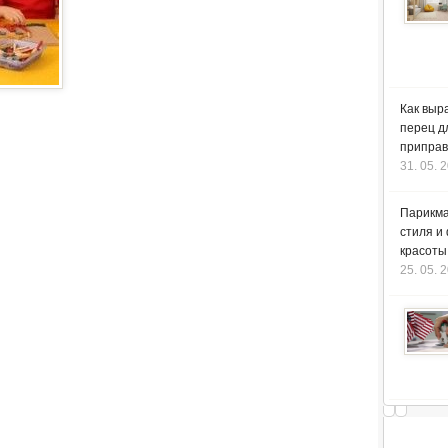
Как выр
перец д
приправ
31. 05. 
Парикма
стиля и
красоты
25. 05. 