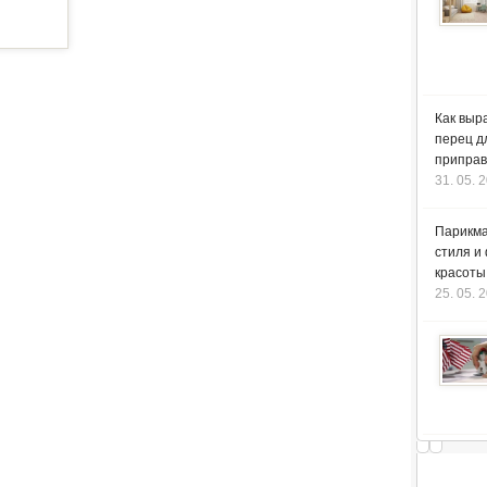
Как выр
перец д
приправ
31. 05. 
Парикма
стиля и
красоты
25. 05. 