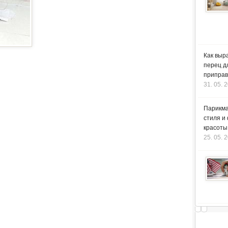
Как выр
перец д
приправ
31. 05. 
Парикма
стиля и
красоты
25. 05. 