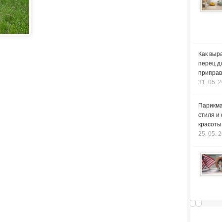
Как выр
перец д
приправ
31. 05. 
Парикма
стиля и
красоты
25. 05. 