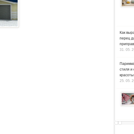
Как выр
перец д
приправ
31. 05. 
Парикма
стиля и
красоты
25. 05. 