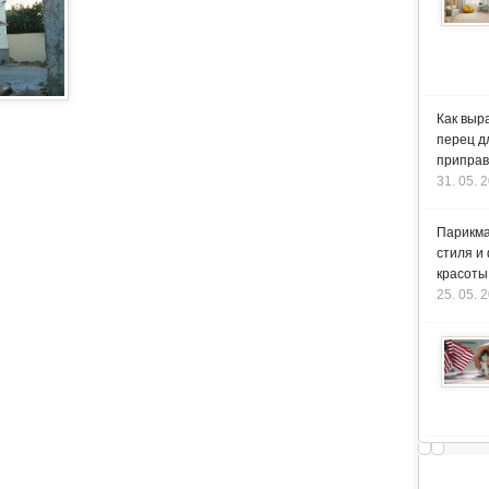
Как выр
перец д
приправ
31. 05. 
Парикма
стиля и
красоты
25. 05. 